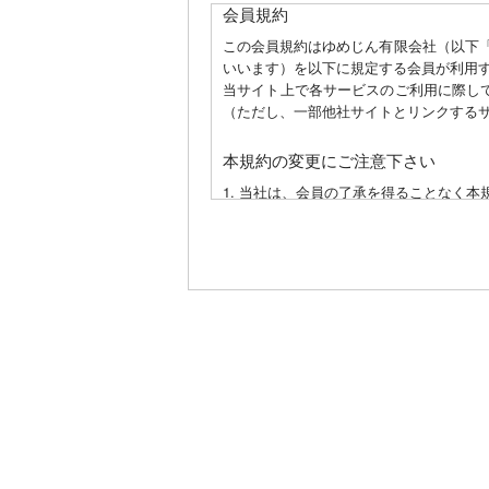
会員規約
この会員規約はゆめじん有限会社（以下「
いいます）を以下に規定する会員が利用
当サイト上で各サービスのご利用に際し
（ただし、一部他社サイトとリンクする
本規約の変更にご注意下さい
1. 当社は、会員の了承を得ることなく
2. 前項の変更については、当サイト上
会員のみなさまへの通知
1. 本規約の変更のケース以外に当社が
2. 前項の通知は、当サイト上に表示し
会員登録について
当サイトにおいてのご購入には会員登録
なお会員登録は無料です。
※ログインには、会員登録時に入力した