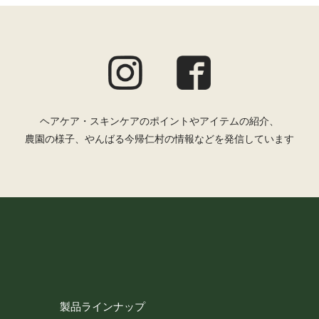
情報
住所、電話番号、購入履歴などの大切な個人情報がネットサーバ上に登録さ
り開示が求められる場合を除き、開示しないものとします。
囲で集計する場合があります。
場合
ヘアケア・スキンケアのポイントやアイテムの紹介、
架空の人物を登録した場合や、本人以外の第三者の会員登録をした場合、過
の会員登録を承認しない場合があります。
農園の様子、やんばる今帰仁村の情報などを発信しています
いずれかであることが判明した場合は、ただちに承認を取り消させていただき
を禁止します
載されているいかなる情報もコピー、又は他へ転用することを禁止いたします
業内容は会員への通知をすることなく、変更や中止することがあります。ま
あります
製品ラインナップ