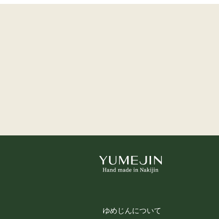
会員のみなさまから提供された個人
当サイトを利用するにあたって、会員の
確実に管理するものとし、法令などによ
※チャートなど一個人が特定できない範
お客様からの会員登録を承認しない
会員登録の申し込みを当社が受けた際、
など、当社が不適当と判断した時は、そ
また一度承認した会員であっても前述の
個人利用以外に転用、商用すること
当サイトを利用する会員は当サイトに掲
掲載内容について
当社が提供する当サイトの掲載内容、営
証も負わないものとします。
サービスを一時的に中断することが
ゆめじんについて