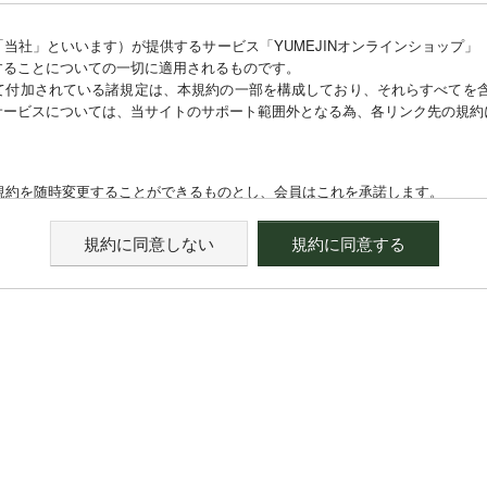
当社」といいます）が提供するサービス「YUMEJINオンラインショップ
することについての一切に適用されるものです。
て付加されている諸規定は、本規約の一部を構成しており、それらすべてを
サービスについては、当サイトのサポート範囲外となる為、各リンク先の規約
本規約を随時変更することができるものとし、会員はこれを承諾します。
に1ヵ月間表示した時点で、全ての会員が了承したものとみなします。
規約に同意しない
規約に同意する
必要と判断した場合、当社は、会員に対し随時必要な事項を通知します。
た時点で全ての会員に通知したものとみなします。
が必要になります。
メールアドレスおよびパスワードが必要になります。