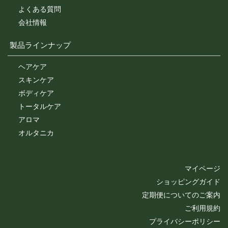
開示しないものとします。
よくある質問
※チャートなど一個人が特定できない範囲で集計する場合
があります。
会社情報
製品ラインナップ
お客様からの会員登録を承認しない場合
会員登録の申し込みを当社が受けた際、架空の人物を登録
ヘアケア
した場合や、本人以外の第三者の会員登録をした場合、過
スキンケア
去に会員除名処分を受けたことがある場合など、当社が不
適当と判断した時は、その会員登録を承認しない場合があ
ボディケア
ります。
トータルケア
また一度承認した会員であっても前述のいずれかであるこ
アロマ
とが判明した場合は、ただちに承認を取り消させていただ
きます。
オルタニカ
個人利用以外に転用、商用することを禁止します
当サイトを利用する会員は当サイトに掲載されているいか
マイページ
なる情報もコピー、又は他へ転用することを禁止いたしま
ショッピングガイド
す。
定期便についてのご案内
ご利用規約
掲載内容について
プライバシーポリシー
当社が提供する当サイトの掲載内容、営業内容は会員への