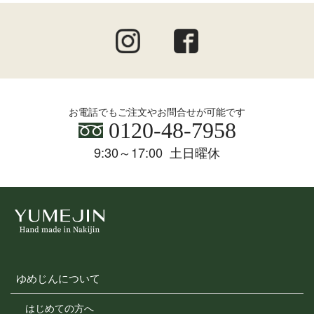
会員のみなさまへの通知
1. 本規約の変更のケース以外に当社が必要と判断した場
合、当社は、会員に対し随時必要な事項を通知します。
2. 前項の通知は、当サイト上に表示した時点で全ての会
員に通知したものとみなします。
お電話でもご注文やお問合せが可能です
0120-48-7958
会員登録について
9:30～17:00 土日曜休
当サイトにおいてのご購入には会員登録が必要になりま
す。
なお会員登録は無料です。
※ログインには、会員登録時に入力したメールアドレスお
よびパスワードが必要になります。
会員のみなさまから提供された個人情報
当サイトを利用するにあたって、会員の住所、電話番号、
購入履歴などの大切な個人情報がネットサーバ上に登録さ
ゆめじんについて
れますが、当社はその個人情報を適切かつ確実に管理する
ものとし、法令などにより開示が求められる場合を除き、
はじめての方へ