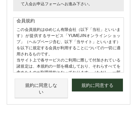
て入会お申込フォームへお進み下さい。
会員規約
この会員規約はゆめじん有限会社（以下「当社」といいま
す）が提供するサービス「YUMEJINオンラインショッ
プ」（ヘルプページ含む、以下「当サイト」といいます）
を以下に規定する会員が利用することについての一切に適
用されるものです。
当サイト上で各サービスのご利用に際して付加されている
諸規定は、本規約の一部を構成しており、それらすべてを
含めたものが利用規約となっております。（ただし、一部
他社サイトとリンクするサービスについては、当サイトの
サポート範囲外となる為、各リンク先の規約に従うものと
規約に同意しな
規約に同意する
します）
い
本規約の変更にご注意下さい
1. 当社は、会員の了承を得ることなく本規約を随時変更
することができるものとし、会員はこれを承諾します。
2. 前項の変更については、当サイト上に1ヵ月間表示した
時点で、全ての会員が了承したものとみなします。