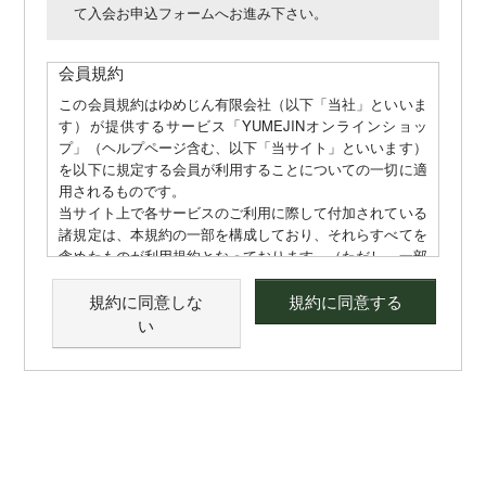
て入会お申込フォームへお進み下さい。
会員規約
この会員規約はゆめじん有限会社（以下「当社」といいま
す）が提供するサービス「YUMEJINオンラインショッ
プ」（ヘルプページ含む、以下「当サイト」といいます）
を以下に規定する会員が利用することについての一切に適
用されるものです。
当サイト上で各サービスのご利用に際して付加されている
諸規定は、本規約の一部を構成しており、それらすべてを
含めたものが利用規約となっております。（ただし、一部
他社サイトとリンクするサービスについては、当サイトの
サポート範囲外となる為、各リンク先の規約に従うものと
規約に同意しな
規約に同意する
します）
い
本規約の変更にご注意下さい
1. 当社は、会員の了承を得ることなく本規約を随時変更
することができるものとし、会員はこれを承諾します。
2. 前項の変更については、当サイト上に1ヵ月間表示した
時点で、全ての会員が了承したものとみなします。