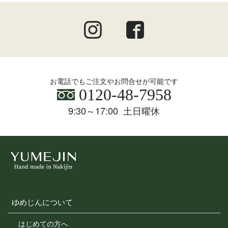
会員のみなさまへの通知
1. 本規約の変更のケース以外に当社が必要と判断した場
合、当社は、会員に対し随時必要な事項を通知します。
2. 前項の通知は、当サイト上に表示した時点で全ての会
員に通知したものとみなします。
お電話でもご注文やお問合せが可能です
0120-48-7958
会員登録について
9:30～17:00 土日曜休
当サイトにおいてのご購入には会員登録が必要になりま
す。
なお会員登録は無料です。
※ログインには、会員登録時に入力したメールアドレスお
よびパスワードが必要になります。
会員のみなさまから提供された個人情報
当サイトを利用するにあたって、会員の住所、電話番号、
購入履歴などの大切な個人情報がネットサーバ上に登録さ
ゆめじんについて
れますが、当社はその個人情報を適切かつ確実に管理する
ものとし、法令などにより開示が求められる場合を除き、
はじめての方へ