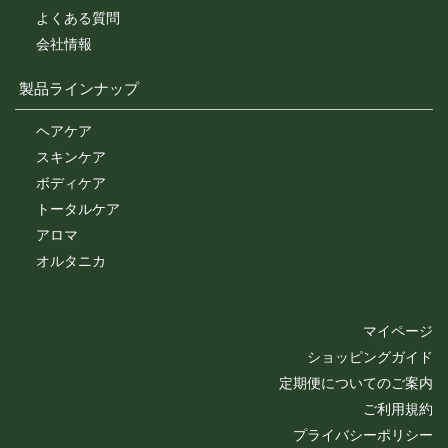
開示しないものとします。
よくある質問
※チャートなど一個人が特定できない範囲で集計する場合
があります。
会社情報
製品ラインナップ
お客様からの会員登録を承認しない場合
会員登録の申し込みを当社が受けた際、架空の人物を登録
ヘアケア
した場合や、本人以外の第三者の会員登録をした場合、過
スキンケア
去に会員除名処分を受けたことがある場合など、当社が不
適当と判断した時は、その会員登録を承認しない場合があ
ボディケア
ります。
トータルケア
また一度承認した会員であっても前述のいずれかであるこ
アロマ
とが判明した場合は、ただちに承認を取り消させていただ
きます。
オルタニカ
個人利用以外に転用、商用することを禁止します
当サイトを利用する会員は当サイトに掲載されているいか
マイページ
なる情報もコピー、又は他へ転用することを禁止いたしま
ショッピングガイド
す。
定期便についてのご案内
ご利用規約
掲載内容について
プライバシーポリシー
当社が提供する当サイトの掲載内容、営業内容は会員への