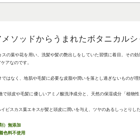
アメソッドからうまれたボタニカルシ
カスの葉や花を用い、洗髪や髪の艶出しをしていた習慣に着目。その効
アケアなのです。
けではなく、地肌や毛髪に必要な皮脂や潤いを落とし過ぎないものが理
刺激で頭皮や毛髪に優しいアミノ酸洗浄成分と、天然の保湿成分「植物
ハイビスカス葉エキスが髪と頭皮に潤いを与え、ツヤのあるしっとりし
剤）無添加
着色料不使用