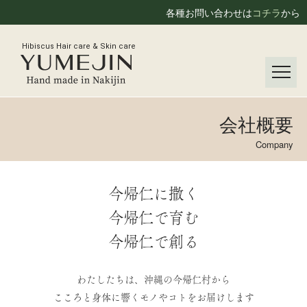
各種お問い合わせは
コチラ
から
Hibiscus Hair care & Skin care
会社概要
Company
今帰仁に撒く
今帰仁で育む
今帰仁で創る
わたしたちは、沖縄の今帰仁村から
こころと身体に響くモノやコトをお届けします