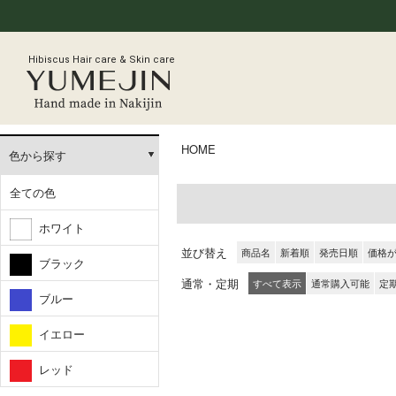
Hibiscus Hair care & Skin care
HOME
色から探す
全ての色
ホワイト
並び替え
商品名
新着順
発売日順
価格
ブラック
通常・定期
すべて表示
通常購入可能
定
ブルー
イエロー
レッド