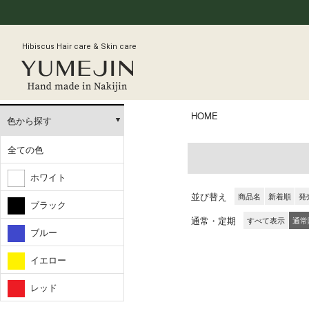
Hibiscus Hair care & Skin care
HOME
色から探す
全ての色
ホワイト
並び替え
商品名
新着順
発
ブラック
通常・定期
すべて表示
通常
ブルー
イエロー
レッド