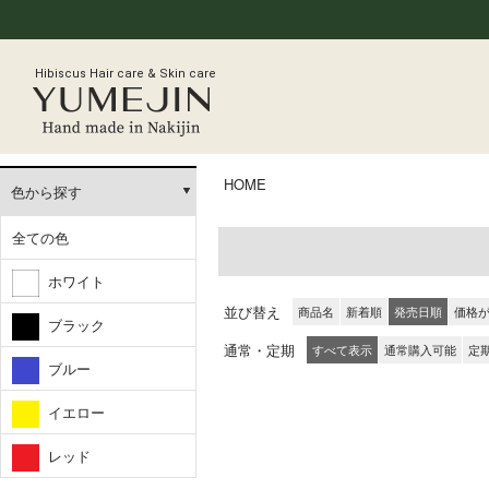
Hibiscus Hair care & Skin care
HOME
色から探す
全ての色
ホワイト
並び替え
商品名
新着順
発売日順
価格
ブラック
通常・定期
すべて表示
通常購入可能
定
ブルー
イエロー
レッド