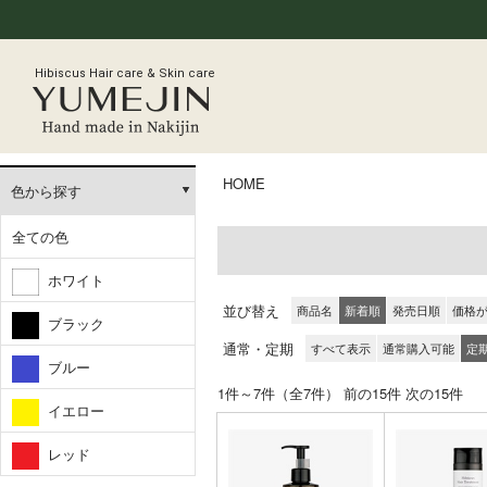
Hibiscus Hair care & Skin care
HOME
色から探す
全ての色
ホワイト
並び替え
商品名
新着順
発売日順
価格
ブラック
通常・定期
すべて表示
通常購入可能
定
ブルー
1件～7件（全7件） 前の15件 
イエロー
レッド