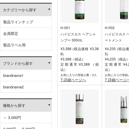
カテゴリーから探す
製品ラインナップ
H-001
H-002
会員限定
ハイビスカス ヘアシャ
ハイビスカス 
ンプー 300mL
ートメント
製品ラベル用
¥3,388 (税込価格 ¥3,38
¥4,235 (税込価
8)
5)
¥3,388（税込）
¥4,235（税込
ブランドから探す
定期通常:¥3,388（税
定期通常:¥4,
込）
込）
brandname1
お気に入りの登録人数：0人
お気に入りの登録
? 詳細ページへ
? 詳細ページ
brandname2
価格から探す
～ 3,000円
3,000円 ～ 5,000円