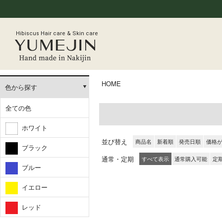
Hibiscus Hair care & Skin care
HOME
色から探す
全ての色
ホワイト
並び替え
商品名
新着順
発売日順
価格
ブラック
通常・定期
すべて表示
通常購入可能
定
ブルー
イエロー
レッド