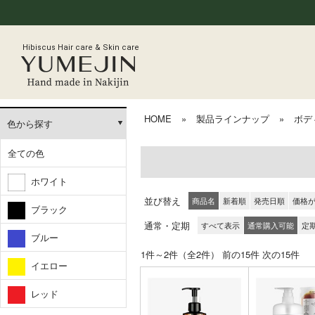
Hibiscus Hair care & Skin care
HOME
»
製品ラインナップ
»
ボデ
色から探す
全ての色
ホワイト
並び替え
商品名
新着順
発売日順
価格
ブラック
通常・定期
すべて表示
通常購入可能
定
ブルー
1件～2件（全2件） 前の15件 
イエロー
レッド