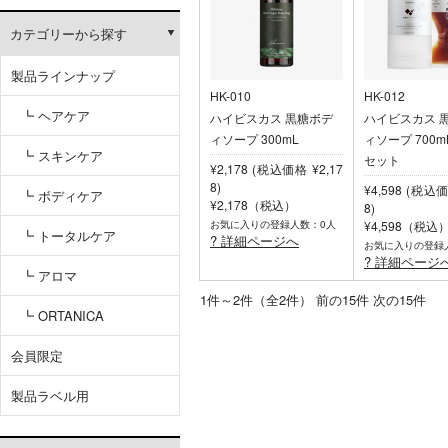
カテゴリーから探す
製品ラインナップ
HK-010
HK-012
┗ ヘアケア
ハイビスカス 黒糖ボデ
ハイビスカス 
ィソープ 300mL
ィソープ 700
┗ スキンケア
セット
¥2,178 (税込価格 ¥2,17
8)
¥4,598 (税込価
┗ ボディケア
¥2,178（税込）
8)
お気に入りの登録人数：0人
¥4,598（税込
┗ トータルケア
? 詳細ページへ
お気に入りの登録
? 詳細ページ
┗ アロマ
1件～2件（全2件） 前の15件 
┗ ORTANICA
会員限定
製品ラベル用