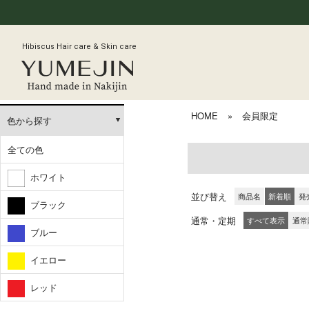
Hibiscus Hair care & Skin care
HOME
»
会員限定
色から探す
全ての色
ホワイト
並び替え
商品名
新着順
発
ブラック
通常・定期
すべて表示
通常
ブルー
イエロー
レッド