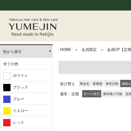
Hibiscus Hair care & Skin care
HOME
»
会員限定
»
会員CP【定
色から探す
全ての色
ホワイト
並び替え
商品名
新着順
発売日順
価格
ブラック
通常・定期
すべて表示
通常購入可能
定
ブルー
イエロー
レッド