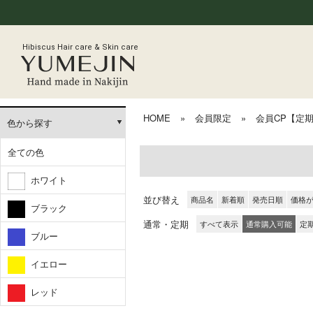
Hibiscus Hair care & Skin care
HOME
»
会員限定
»
会員CP【定
色から探す
全ての色
ホワイト
並び替え
商品名
新着順
発売日順
価格
ブラック
通常・定期
すべて表示
通常購入可能
定
ブルー
イエロー
レッド