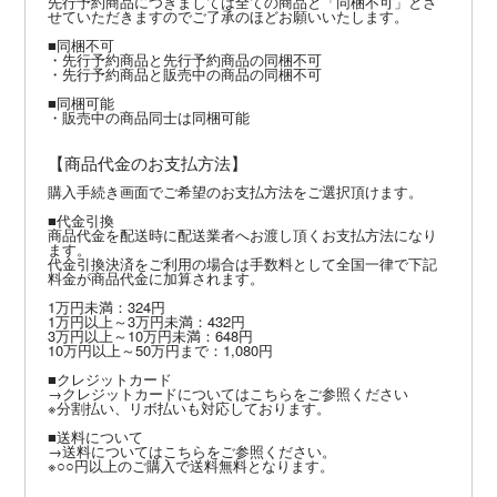
先行予約商品につきましては全ての商品と「同梱不可」とさ
せていただきますのでご了承のほどお願いいたします。
■同梱不可
・先行予約商品と先行予約商品の同梱不可
・先行予約商品と販売中の商品の同梱不可
■同梱可能
・販売中の商品同士は同梱可能
【商品代金のお支払方法】
購入手続き画面でご希望のお支払方法をご選択頂けます。
■代金引換
商品代金を配送時に配送業者へお渡し頂くお支払方法になり
ます。
代金引換決済をご利用の場合は手数料として全国一律で下記
料金が商品代金に加算されます。
1万円未満：324円
1万円以上～3万円未満：432円
3万円以上～10万円未満：648円
10万円以上～50万円まで：1,080円
■クレジットカード
→
クレジットカードについてはこちら
をご参照ください
※分割払い、リボ払いも対応しております。
■送料について
→送料についてはこちらをご参照ください。
※○○円以上のご購入で送料無料となります。