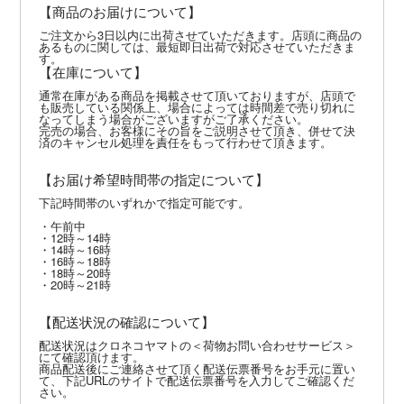
【商品のお届けについて】
ご注文から3日以内に出荷させていただきます。店頭に商品の
あるものに関しては、最短即日出荷で対応させていただきま
す。
【在庫について】
通常在庫がある商品を掲載させて頂いておりますが、店頭で
も販売している関係上、場合によっては時間差で売り切れに
なってしまう場合がございますがご了承ください。
完売の場合、お客様にその旨をご説明させて頂き、併せて決
済のキャンセル処理を責任をもって行わせて頂きます。
【お届け希望時間帯の指定について】
下記時間帯のいずれかで指定可能です。
・午前中
・12時～14時
・14時～16時
・16時～18時
・18時～20時
・20時～21時
【配送状況の確認について】
配送状況はクロネコヤマトの＜荷物お問い合わせサービス＞
にて確認頂けます。
商品配送後にご連絡させて頂く配送伝票番号をお手元に置い
て、下記URLのサイトで配送伝票番号を入力してご確認くだ
さい。