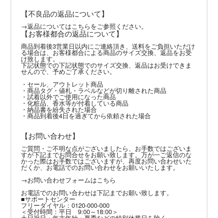
【不良品の返品について】
→
返品についてはこちら
をご参照ください。
【お客様都合の返品について】
商品到着後3営業日以内にご連絡頂き、送料をご負担いただけ
る場合は、お客様都合による商品のサイズ交換、返品をお受
け致します。
下記状態での下記状態でのサイズ交換、返品はお受けできま
せんので、予めご了承ください。
・セール、アウトレット商品
・商品タグ・値札・ラベルなどが切り離された商品
・試着以外でご使用になった商品
・化粧品、香水等が付着している商品
・納品書を紛失された場合
・商品到着後4日を過ぎてから依頼された場合
【お問い合わせ】
ご質問・ご不明な点がございましたら、お手数ではございま
すが下記までお問合せをお願い致します。万が一ご返信のな
かった際はお手数ではございますが、再度お問い合わせいた
だくか、お電話でのお問い合わせをお願いいたします。
→
お問い合わせフォームはこちら
お電話でのお問い合わせは下記までお願い致します。
■サポートセンター
フリーダイヤル：0120-000-000
＜受付時間：平日 9:00～18:00＞
土日祝日・年末年始・夏季などの特別休業日を除く